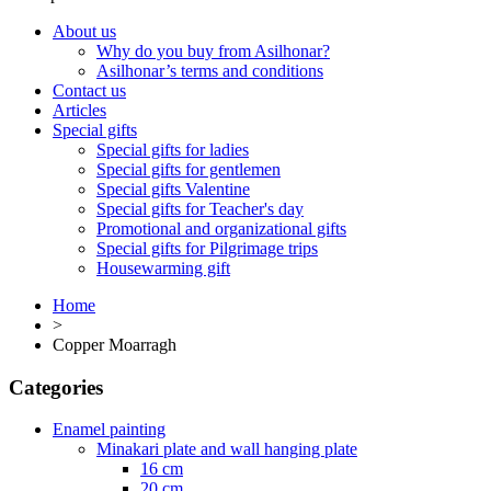
About us
Why do you buy from Asilhonar?
Asilhonar’s terms and conditions
Contact us
Articles
Special gifts
Special gifts for ladies
Special gifts for gentlemen
Special gifts Valentine
Special gifts for Teacher's day
Promotional and organizational gifts
Special gifts for Pilgrimage trips
Housewarming gift
Home
>
Copper Moarragh
Categories
Enamel painting
Minakari plate and wall hanging plate
16 cm
20 cm