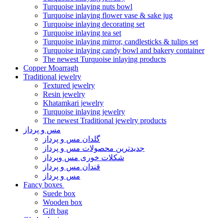
Turquoise inlaying nuts bowl
Turquoise inlaying flower vase & sake jug
Turquoise inlaying decorating set
Turquoise inlaying tea set
Turquoise inlaying mirror, candlesticks & tulips set
Turquoise inlaying candy bowl and bakery container
The newest Turquoise inlaying products
Copper Moarragh
Traditional jewelry
Textured jewelry
Resin jewelry
Khatamkari jewelry
Turquoise inlaying jewelry
The newest Traditional jewelry products
مس و پرداز
گلدان مس و پرداز
جدیدترین محصولات مس و پرداز
شکلات خوری مس وپرداز
قندان مس و پرداز
مس و پرداز
Fancy boxes
Suede box
Wooden box
Gift bag