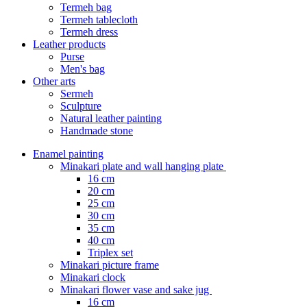
Termeh bag
Termeh tablecloth
Termeh dress
Leather products
Purse
Men's bag
Other arts
Sermeh
Sculpture
Natural leather painting
Handmade stone
Enamel painting
Minakari plate and wall hanging plate
16 cm
20 cm
25 cm
30 cm
35 cm
40 cm
Triplex set
Minakari picture frame
Minakari clock
Minakari flower vase and sake jug
16 cm