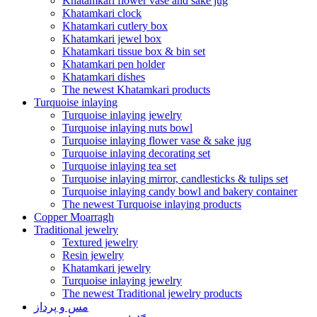
Khatamkari flower vase and sake jug
Khatamkari clock
Khatamkari cutlery box
Khatamkari jewel box
Khatamkari tissue box & bin set
Khatamkari pen holder
Khatamkari dishes
The newest Khatamkari products
Turquoise inlaying
Turquoise inlaying jewelry
Turquoise inlaying nuts bowl
Turquoise inlaying flower vase & sake jug
Turquoise inlaying decorating set
Turquoise inlaying tea set
Turquoise inlaying mirror, candlesticks & tulips set
Turquoise inlaying candy bowl and bakery container
The newest Turquoise inlaying products
Copper Moarragh
Traditional jewelry
Textured jewelry
Resin jewelry
Khatamkari jewelry
Turquoise inlaying jewelry
The newest Traditional jewelry products
مس و پرداز