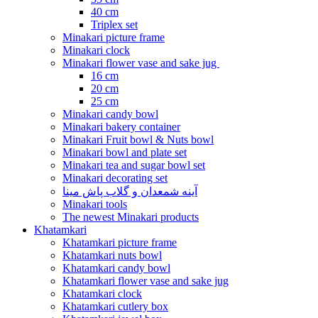
40 cm
Triplex set
Minakari picture frame
Minakari clock
Minakari flower vase and sake jug
16 cm
20 cm
25 cm
Minakari candy bowl
Minakari bakery container
Minakari Fruit bowl & Nuts bowl
Minakari bowl and plate set
Minakari tea and sugar bowl set
Minakari decorating set
آینه شمعدان و گلاب پاش مینا
Minakari tools
The newest Minakari products
Khatamkari
Khatamkari picture frame
Khatamkari nuts bowl
Khatamkari candy bowl
Khatamkari flower vase and sake jug
Khatamkari clock
Khatamkari cutlery box