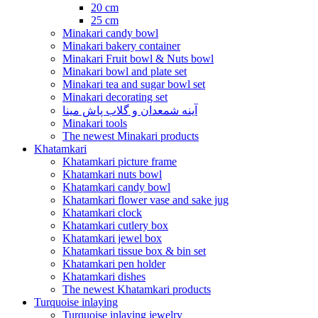
20 cm
25 cm
Minakari candy bowl
Minakari bakery container
Minakari Fruit bowl & Nuts bowl
Minakari bowl and plate set
Minakari tea and sugar bowl set
Minakari decorating set
آینه شمعدان و گلاب پاش مینا
Minakari tools
The newest Minakari products
Khatamkari
Khatamkari picture frame
Khatamkari nuts bowl
Khatamkari candy bowl
Khatamkari flower vase and sake jug
Khatamkari clock
Khatamkari cutlery box
Khatamkari jewel box
Khatamkari tissue box & bin set
Khatamkari pen holder
Khatamkari dishes
The newest Khatamkari products
Turquoise inlaying
Turquoise inlaying jewelry