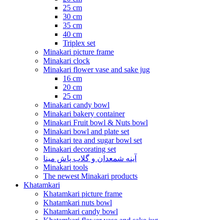
25 cm
30 cm
35 cm
40 cm
Triplex set
Minakari picture frame
Minakari clock
Minakari flower vase and sake jug
16 cm
20 cm
25 cm
Minakari candy bowl
Minakari bakery container
Minakari Fruit bowl & Nuts bowl
Minakari bowl and plate set
Minakari tea and sugar bowl set
Minakari decorating set
آینه شمعدان و گلاب پاش مینا
Minakari tools
The newest Minakari products
Khatamkari
Khatamkari picture frame
Khatamkari nuts bowl
Khatamkari candy bowl