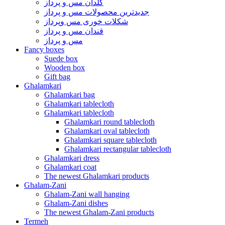
گلدان مس و پرداز
جدیدترین محصولات مس و پرداز
شکلات خوری مس وپرداز
قندان مس و پرداز
مس و پرداز
Fancy boxes
Suede box
Wooden box
Gift bag
Ghalamkari
Ghalamkari bag
Ghalamkari tablecloth
Ghalamkari tablecloth
Ghalamkari round tablecloth
Ghalamkari oval tablecloth
Ghalamkari square tablecloth
Ghalamkari rectangular tablecloth
Ghalamkari dress
Ghalamkari coat
The newest Ghalamkari products
Ghalam-Zani
Ghalam-Zani wall hanging
Ghalam-Zani dishes
The newest Ghalam-Zani products
Termeh