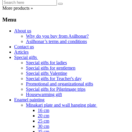
More products »
Menu
About us
Why do you buy from Asilhonar?
Asilhonar’s terms and conditions
Contact us
Articles
Special gifts
Special gifts for ladies
Special gifts for gentlemen
Special gifts Valentine
Special gifts for Teacher's day
Promotional and organizational gifts
Special gifts for Pilgrimage trips
Housewarming gift
Enamel painting
Minakari plate and wall hanging plate
16 cm
20 cm
25 cm
30 cm
35 cm