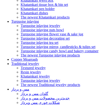
Khatamkari jewel box
Khatamkari tissue box & bin set
Khatamkari pen holder
Khatamkari dishes
The newest Khatamkari products
Turquoise inlaying
Turquoise inlaying jewelry
Turquoise inlaying nuts bowl
Turquoise inlaying flower vase & sake jug
Turquoise inlaying decorating set
Turquoise inlaying tea set
Turquoise inlaying mirror, candlesticks & tulips set
Turquoise inlaying candy bowl and bakery container
The newest Turquoise inlaying products
Copper Moarragh
Traditional jewelry
Textured jewelry
Resin jewelry
Khatamkari jewelry
Turquoise inlaying jewelry
The newest Traditional jewelry products
مس و پرداز
گلدان مس و پرداز
جدیدترین محصولات مس و پرداز
شکلات خوری مس وپرداز