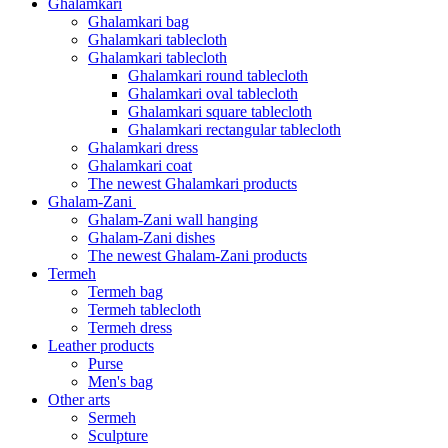
Ghalamkari
Ghalamkari bag
Ghalamkari tablecloth
Ghalamkari tablecloth
Ghalamkari round tablecloth
Ghalamkari oval tablecloth
Ghalamkari square tablecloth
Ghalamkari rectangular tablecloth
Ghalamkari dress
Ghalamkari coat
The newest Ghalamkari products
Ghalam-Zani
Ghalam-Zani wall hanging
Ghalam-Zani dishes
The newest Ghalam-Zani products
Termeh
Termeh bag
Termeh tablecloth
Termeh dress
Leather products
Purse
Men's bag
Other arts
Sermeh
Sculpture