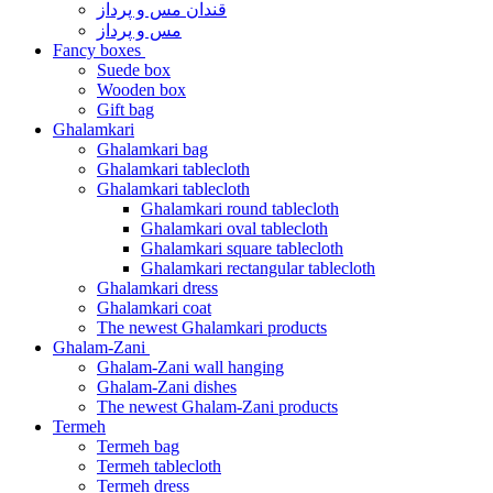
قندان مس و پرداز
مس و پرداز
Fancy boxes
Suede box
Wooden box
Gift bag
Ghalamkari
Ghalamkari bag
Ghalamkari tablecloth
Ghalamkari tablecloth
Ghalamkari round tablecloth
Ghalamkari oval tablecloth
Ghalamkari square tablecloth
Ghalamkari rectangular tablecloth
Ghalamkari dress
Ghalamkari coat
The newest Ghalamkari products
Ghalam-Zani
Ghalam-Zani wall hanging
Ghalam-Zani dishes
The newest Ghalam-Zani products
Termeh
Termeh bag
Termeh tablecloth
Termeh dress