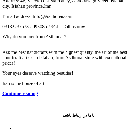
Address: 46, Sheykh ol-Eslam alley,
Abdolrazagh Street, Isfahan
city, Isfahan province,Iran
E-mail address
: Info@Asilhonar.com
03132237578 - 09308519651 :Call us now
Why do you buy from Asilhonar?
Ask the best han
dicrafts with the highest quality, the art of the best
handicraft artists in Isfahan, from Asilhonar store with exceptional
prices!
Your eyes deserve watching beauties!
Iran is the house of art.
Continue reading
با ما در ارتباط باشید