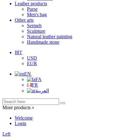
Leather products
Purse
Men's bag
Other arts
Sermeh
Sculpture
Natural leather painting
Handmade stone
IRT
USD
EUR
EN
FA
FR
العربية
More products »
Welcome
Login
Left