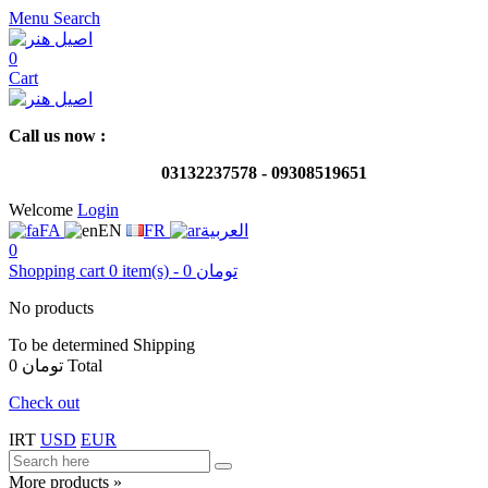
Menu
Search
0
Cart
Call us now
:
03132237578 -
09308519651
Welcome
Login
FA
EN
FR
العربية
0
Shopping cart
0
item(s)
-
0 تومان
No products
To be determined
Shipping
0 تومان
Total
Check out
IRT
USD
EUR
More products »