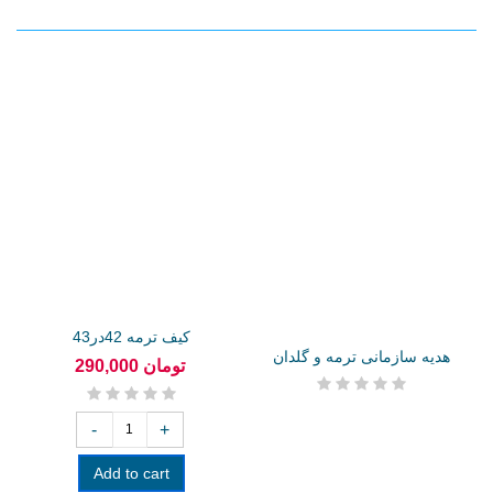
کیف ترمه 42در43
هدیه سازمانی ترمه و گلدان
290,000 تومان
مس و...
-
+
Add to cart