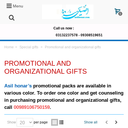
Menu
0
Call us now
:
03132237578 -
09308519651
Home
>
Special gifts
>
Promotional and organizational gifts
PROMOTIONAL AND
ORGANIZATIONAL GIFTS
Asil honar’s
promotional packs are available in
various color. To order one color and get counseling
in purchasing promotional and organizational gifts,
call
00989106750159
.
Show
per page
Show all