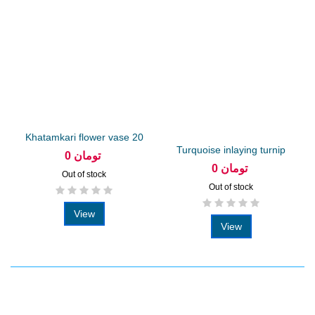
Khatamkari flower vase 20
Turquoise inlaying turnip
cm
0 تومان
flower...
0 تومان
Out of stock
Out of stock
View
View