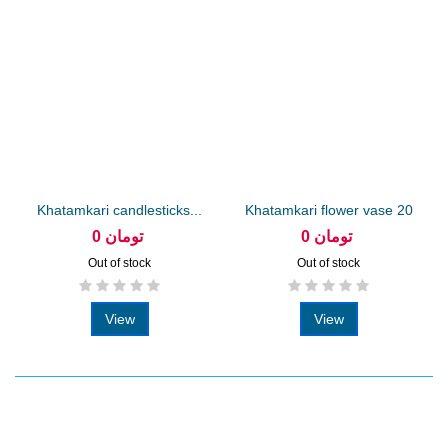
Khatamkari candlesticks...
Khatamkari flower vase 20
cm
0 تومان
0 تومان
Out of stock
Out of stock
View
View