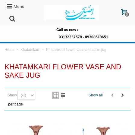
Menu
0
Call us now
:
03132237578 -
09308519651
Home
>
Khatamkari
>
Khatamkari flower vase and sake jug
KHATAMKARI FLOWER VASE AND
SAKE JUG
Show
Show all
per page