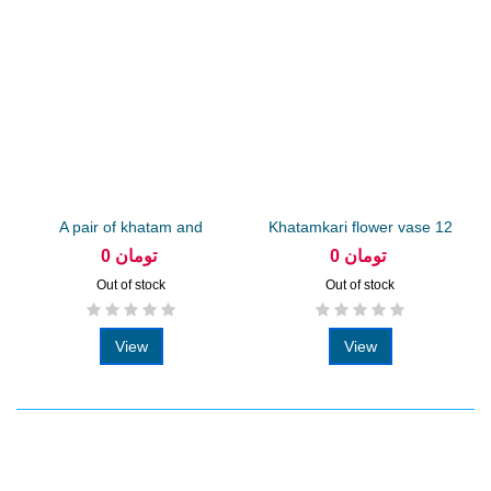
A pair of khatam and
Khatamkari flower vase 12
copper sake...
cm...
0 تومان
0 تومان
Out of stock
Out of stock
View
View