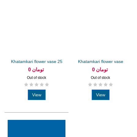
Khatamkari flower vase 25
Khatamkari flower vase
cm
solar 20 cm
0 تومان
0 تومان
Out of stock
Out of stock
View
View