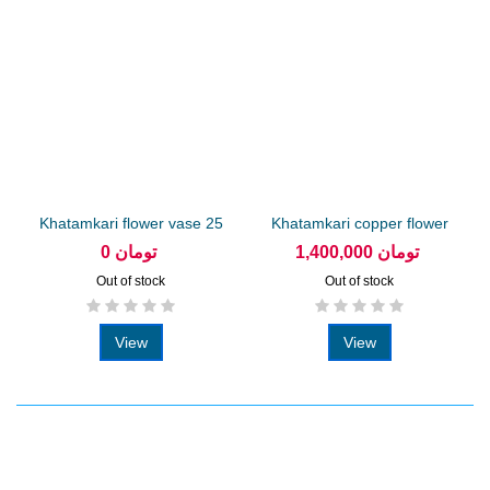
Khatamkari flower vase 25
Khatamkari copper flower
cm...
vase 20 cm
1,400,000 تومان
0 تومان
Out of stock
Out of stock
View
View