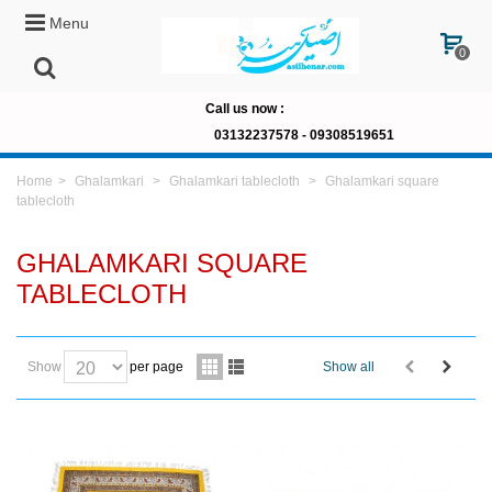
Menu
0
Call us now
:
03132237578 -
09308519651
Home
>
Ghalamkari
>
Ghalamkari tablecloth
>
Ghalamkari square
tablecloth
GHALAMKARI SQUARE
TABLECLOTH
Show
per page
Show all