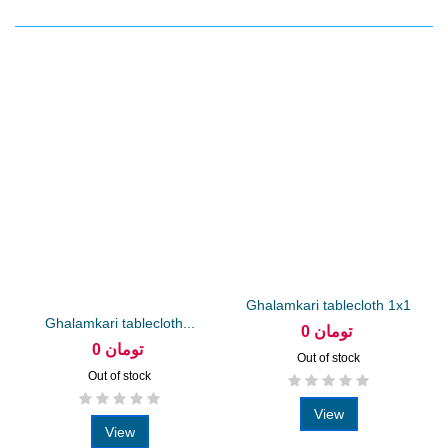
Ghalamkari tablecloth 1x1
Ghalamkari tablecloth...
boteh...
0 تومان
0 تومان
Out of stock
Out of stock
View
View