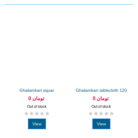
Ghalamkari squar
Ghalamkari tablecloth 120
tablecloth 80...
cm...
0 تومان
0 تومان
Out of stock
Out of stock
View
View