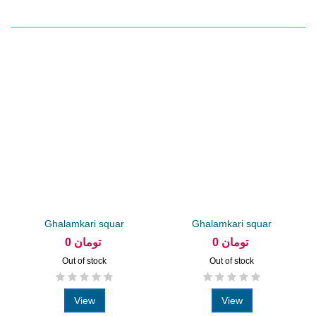
Ghalamkari squar
Ghalamkari squar
tablecloth 1 m...
tablecloth...
0 تومان
0 تومان
Out of stock
Out of stock
View
View