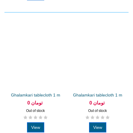
Ghalamkari tablecloth 1 m
Ghalamkari tablecloth 1 m
Sheikh...
toranj...
0 تومان
0 تومان
Out of stock
Out of stock
View
View