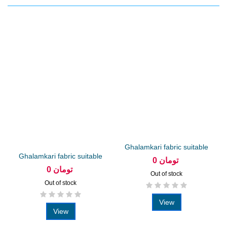
Ghalamkari fabric suitable
Ghalamkari fabric suitable
for...
0 تومان
for...
0 تومان
Out of stock
Out of stock
View
View