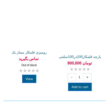
رومیزی قلمکار ممتاز یک
پارچه قلمکار100در100سلنتی
متری
تماس بگیرید
متری...
900,000 تومان
Out of stock
-
+
View
Add to cart