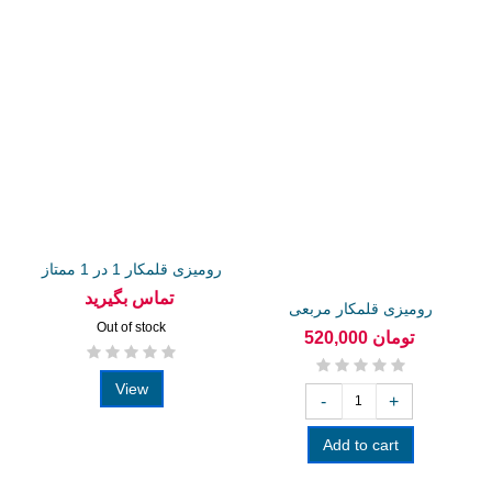
رومیزی قلمکار 1 در 1 ممتاز
تماس بگیرید
رومیزی قلمکار مربعی
Out of stock
100در100...
520,000 تومان
View
-
+
Add to cart