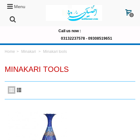
Menu
0
Call us now
:
03132237578 -
09308519651
Home
>
Minakari
>
Minakari tools
MINAKARI TOOLS