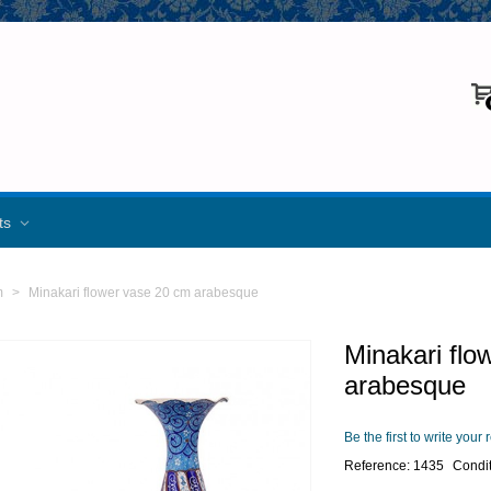
fts
m
>
Minakari flower vase 20 cm arabesque
Minakari flo
arabesque
Be the first to write your
Reference:
1435
Condit