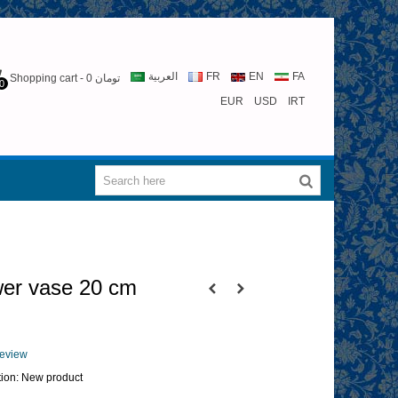
العربية
FR
EN
FA
Shopping cart
-
0 تومان
0
EUR
USD
IRT
wer vase 20 cm
 review
ion:
New product