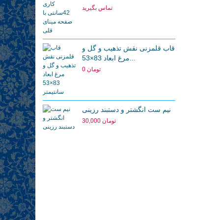
تری
تماس بگیرید
ی
قاب قلمزنی نقش تذهیب و گل و
مرغ ابعاد 83×53...
د
0 تومان
سانتی مینا قطر 30
ی
نیم ست انگشتر و دستبند رزینی
30,000 تومان