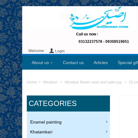
Call us now
:
03132237578 -
09308519651
Welcome
Login
About us
Contact us
Articles
Special gi
Home
>
Minakari
>
Minakari flower vase and sake jug
>
20 c
CATEGORIES
Enamel painting
Khatamkari