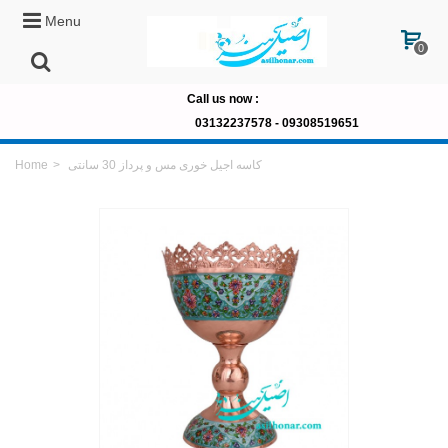
Menu
0
Call us now
:
03132237578 -
09308519651
کاسه اجیل خوری مس و پرداز 30 سانتی
>
Home