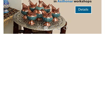
in
Asilhonar
workshops
Details