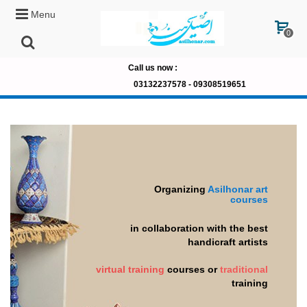
Menu
0
Call us now
:
03132237578 -
09308519651
Organizing
Asilhonar art
courses
in collaboration with the best
handicraft artists
virtual training
courses or
traditional
training