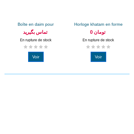
Boîte en daim pour
Horloge khatam en forme
service...
de...
0 تومان
تماس بگیرید
En rupture de stock
En rupture de stock
Voir
Voir