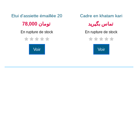
Etui d'assiette émaillée 20
Cadre en khatam kari
cm...
unique...
تماس بگیرید
78,000 تومان
En rupture de stock
En rupture de stock
Voir
Voir