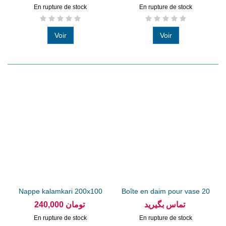
En rupture de stock
En rupture de stock
Voir
Voir
Nappe kalamkari 200x100
Boîte en daim pour vase 20
cm
cm
تماس بگیرید
240,000 تومان
En rupture de stock
En rupture de stock