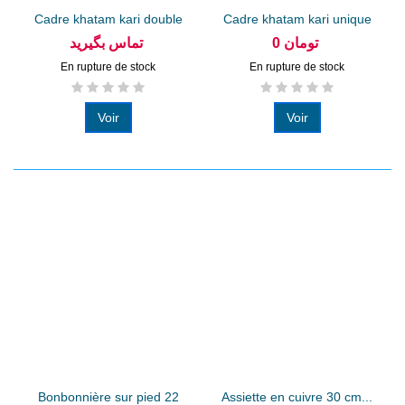
Cadre khatam kari double
Cadre khatam kari unique
fleurs...
fleur...
0 تومان
تماس بگیرید
En rupture de stock
En rupture de stock
Voir
Voir
Bonbonnière sur pied 22
Assiette en cuivre 30 cm...