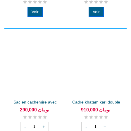
Voir
Voir
Sac en cachemire avec
Cadre khatam kari double
manche de...
fleurs...
910,000 تومان
290,000 تومان
-
+
-
+