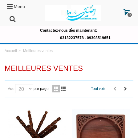
Menu
0
Contactez-nous dès maintenant:
03132237578 -
09308519651
Accueil
>
Meilleures ventes
MEILLEURES VENTES
Vue
par page
Tout voir